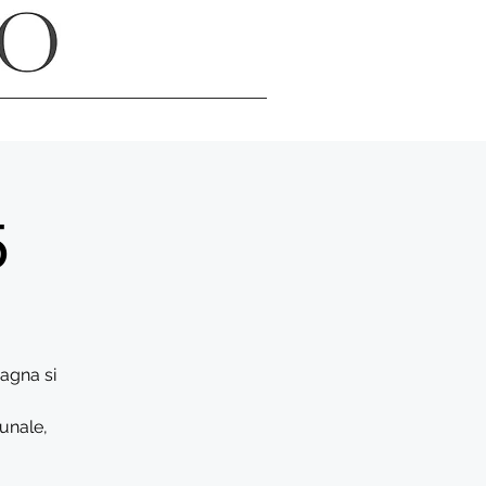
5
agna si
unale,