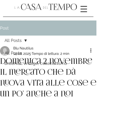
Post
All Posts
Blu Nautilus
All Posts
14 ott 2025
Tempo di lettura: 2 min
Domenica 2 novembre
antichità, vintage, collezionismo
il mercato che dà
nuova vita alle cose e
un po’ anche a noi