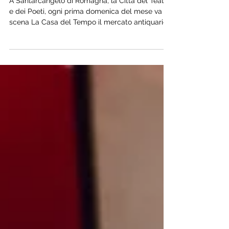
Tempo domenica 5 luglio
A Santarcangelo di Romagna, la Città del Teatro
e dei Poeti, ogni prima domenica del mese va in
scena La Casa del Tempo il mercato antiquario
più boho chic della Romagna. Lo stile boho chic
è noto per la mescolanza di elementi provenienti
da culture diverse, tra cui influenze bohémien,
hippie, gitane e etniche. Combina colori e tessuti
naturali, motivi etnici, tessuti di pizzo, frange,
ricami e dettagli artigianali. Un elemento chiave
è l'uso di pezzi vintage e retrò, che ag